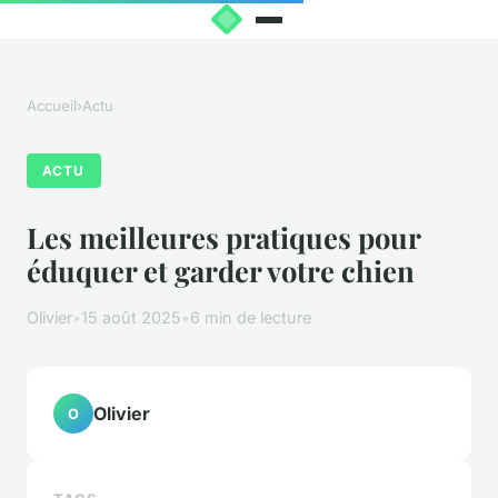
Accueil
›
Actu
ACTU
Les meilleures pratiques pour
éduquer et garder votre chien
Olivier
•
15 août 2025
•
6 min de lecture
Olivier
O