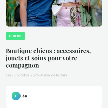
CHIENS
Boutique chiens : accessoires,
jouets et soins pour votre
compagnon
Léa
•
8 octobre 2025
•
6 min de lecture
Léa
L