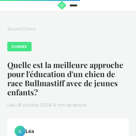
Accueil
›
Chiens
CHIENS
Quelle est la meilleure approche
pour l'éducation d'un chien de
race Bullmastiff avec de jeunes
enfants?
Léa
•
18 octobre 2024
•
6 min de lecture
Léa
L