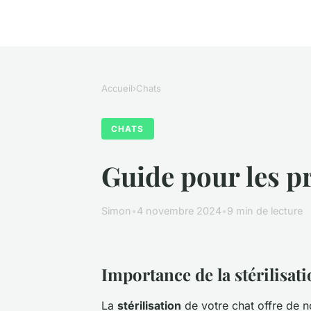
Accueil
›
Chats
CHATS
Guide pour les pr
Simon
•
4 novembre 2024
•
9 min de lecture
Importance de la stérilisat
La
stérilisation
de votre chat offre de